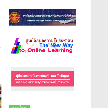
์
น
ย