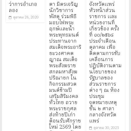
ว่าการอำเภอ
ตา มิตรเจริญ
จังหวัดแพร่
ลอง
นักวิชาการ
หัวหน้าส่วน
พัสดุ ร่วมพิธี
ราชการ และ
ตุลาคม 26, 2020
มอบไฟพระ
หน่วยงานที่
ฤกษ์และน้ำ
เกี่ยวข้อง ครั้ง
พระพุทธมนต์
ที่ ๑๐/๒๕๖๘
ประทานจาก
ประจำเดือน
สมเด็จพระอาริ
ตุลาคม เพื่อ
ยะวงศาคต
ติดตามการขับ
ญาณ สมเด็จ
เคลื่อนการ
พระสังฆราช
ปฏิบัติงานตาม
สกลมหาสังฆ
นโยบายของ
ปริณายก ใน
รัฐบาลของ
กิจกรรมสวด
ส่วนราชการ
มนต์ข้ามปี
ต่าง ๆ ณ ห้อง
เสริมสิริมงคล
ประชุม
ทั่วไทย ถวาย
จดหมายเหตุ
พระราชกุศล
ชั้น ๒ ศาลา
ส่งท้ายปีเก่า
กลางจังหวัด
ต้อนรับศักราช
แพร่
ใหม่ 2569 โดย
ตุลาคม 30, 2025