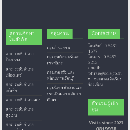
สถานศึกษา
กลุ่มงาน
Contact us
ในสังกัด
โทรศัพท์ : 0-5451-
กลุ่มอำนวยการ
1677
สกร. ระดับอำเภอ
กลุ่มยุทธ์ศาสตร์และ
โทรสาร : 0-5452-
ร้องกวาง
2213
การพัฒนา
email:
สกร. ระดับอำเภอ
กลุ่มส่งเสริมและ
phrae@dole.go.th
เมืองแพร่
พัฒนาการเรียนรู้
ช่องทางแจ้งเรื่อง
สกร. ระดับอำเภอ
ร้องเรียน
กลุ่มนิเทศ ติดตามและ
เด่นชัย
ประเมินผลการจัดการ
สกร. ระดับอำเภอลอง
ศึกษา
จำนวนผู้เข้า
ชม
สกร. ระดับอำเภอ
สูงเม่น
Visits since 2023
สกร. ระดับอำเภอ
0819938