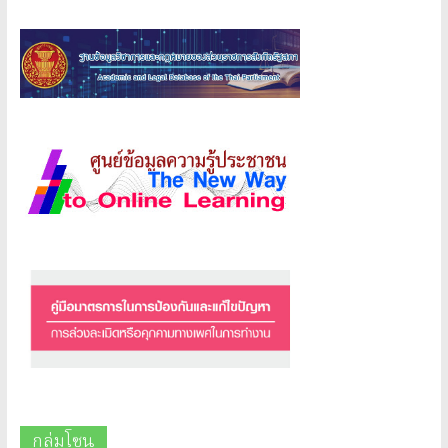
กลุ่มโซน