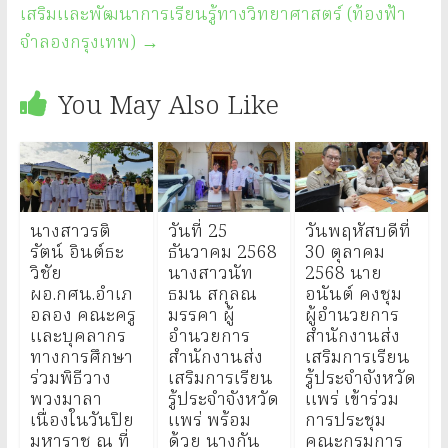
เสริมและพัฒนาการเรียนรู้ทางวิทยาศาสตร์ (ท้องฟ้า
จำลองกรุงเทพ)
→
You May Also Like
นางสาวรติ
วันที่ 25
วันพฤหัสบดีที่
รัตน์ อินต์ธะ
ธันวาคม 2568
30 ตุลาคม
วิชัย
นางสาวนัท
2568 นาย
ผอ.กศน.อำเภ
ธมน สกุลณ
อนันต์ คงชุม
อลอง คณะครู
มรรคา ผู้
ผู้อำนวยการ
และบุคลากร
อำนวยการ
สำนักงานส่ง
ทางการศึกษา
สำนักงานส่ง
เสริมการเรียน
ร่วมพิธีวาง
เสริมการเรียน
รู้ประจำจังหวัด
พวงมาลา
รู้ประจำจังหวัด
แพร่ เข้าร่วม
เนื่องในวันปิย
แพร่ พร้อม
การประชุม
มหาราช ณ ที่
ด้วย นางกัน
คณะกรมการ