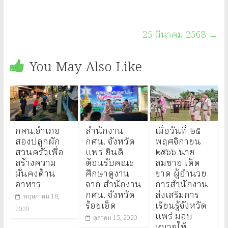
25 มีนาคม 2568
→
You May Also Like
กศน.อำเภอ
สำนักงาน
เมื่อวันที่ ๒๕
สองปลูกผัก
กศน. จังหวัด
พฤศจิกายน
สวนครัวเพื่อ
แพร่ ยินดี
๒๕๖๖ นาย
สร้างความ
ต้อนรับคณะ
สมชาย เด็ด
มั่นคงด้าน
ศึกษาดูงาน
ขาด ผู้อำนวย
อาหาร
จาก สำนักงาน
การสำนักงาน
กศน. จังหวัด
ส่งเสริมการ
พฤษภาคม 18,
ร้อยเอ็ด
เรียนรู้จังหวัด
2020
แพร่ มอบ
ตุลาคม 15, 2020
หมายให้