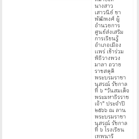
นางสาว
เสาวนีย์ ชา
พัฒิพงศ์ ผู้
อำนวยการ
ศูนย์ส่งเสริม
การเรียนรู้
อำเภอเมือง
แพร่ เข้าร่วม
พิธีวางพวง
มาลา ถวาย
ราชสดุดี
พระบรมราชา
นุสรณ์ รัชกาล
ที่ ๖ “วันสมเด็จ
พระมหาธีรราช
เจ้า” ประจำปี
๒๕๖๖ ณ ลาน
พระบรมราชา
นุสรณ์ รัชกาล
ที่ ๖ โรงเรียน
เทพนารี