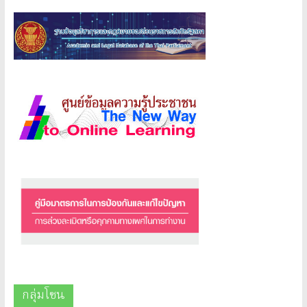
กลุ่มโซน