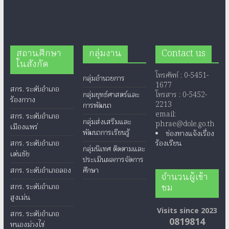
สถานศึกษา
กลุ่มงาน
Contact us
ในสังกัด
โทรศัพท์ : 0-5451-
กลุ่มอำนวยการ
1677
สกร. ระดับอำเภอ
กลุ่มยุทธ์ศาสตร์และ
โทรสาร : 0-5452-
ร้องกวาง
2213
การพัฒนา
email:
สกร. ระดับอำเภอ
กลุ่มส่งเสริมและ
phrae@dole.go.th
เมืองแพร่
พัฒนาการเรียนรู้
ช่องทางแจ้งเรื่อง
สกร. ระดับอำเภอ
ร้องเรียน
กลุ่มนิเทศ ติดตามและ
เด่นชัย
ประเมินผลการจัดการ
สกร. ระดับอำเภอลอง
ศึกษา
จำนวนผู้เข้า
ชม
สกร. ระดับอำเภอ
สูงเม่น
Visits since 2023
สกร. ระดับอำเภอ
0819814
หนองม่วงไข่