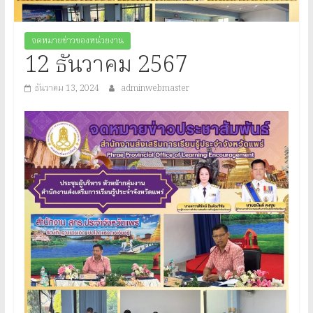
ประจำ
จังหวัด
จดหมายข่าวของหน่วยงาน
12 ธันวาคม 2567
แพร่
ธันวาคม 13, 2024
adminwebmaster
Provincial
Office
of
Learning
Encouragement