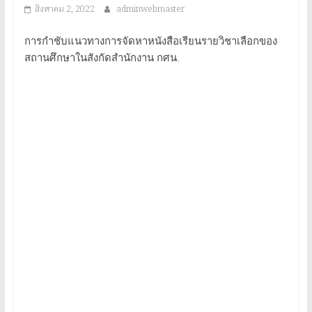
ประจำ
สิงหาคม 2, 2022
adminwebmaster
จังหวัด
การกำชับแนวทางการจัดหาหนังสือเรียนรายวิชาเลือกของ
สถานศึกษาในสังกัดสำนักงาน กศน.
แพร่
Provincial
Office
of
Learning
Encouragement