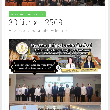
ประจำ
จังหวัด
จดหมายข่าวของหน่วยงาน
30 มีนาคม 2569
แพร่
เมษายน 20, 2026
adminwebmaster
Provincial
Office
of
Learning
Encouragement